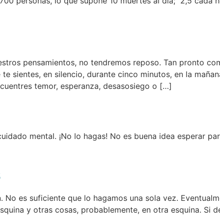
700 personas, lo que supone 10 muertes al día; 2,5 cada h
stros pensamientos, no tendremos reposo. Tan pronto co
 sientes, en silencio, durante cinco minutos, en la mañana
encuentres temor, esperanza, desasosiego o […]
idado mental. ¡No lo hagas! No es buena idea esperar par
s
. No es suficiente que lo hagamos una sola vez. Eventualme
 esquina y otras cosas, probablemente, en otra esquina. Si 