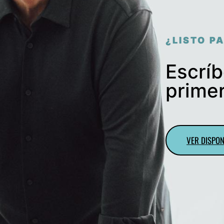
¿LISTO P
Escrí
primer
VER DISPON