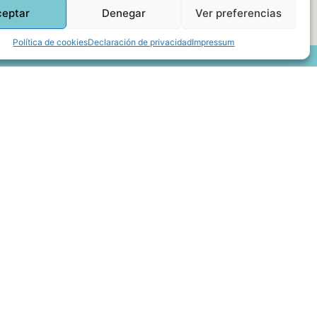
ceptar
Denegar
Ver preferencias
Política de cookies
Declaración de privacidad
Impressum
Descubre más sobre mí
Mi libro: La felicidad: qué ayuda y qué no.
Blog: Reflexiones que conectan
Agendar cita