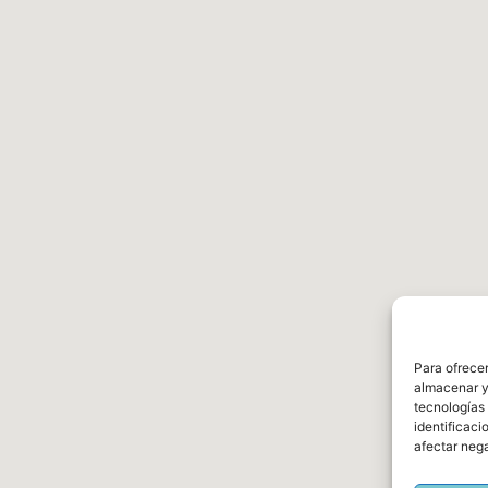
Para ofrecer
almacenar y/
tecnologías
identificaci
afectar nega