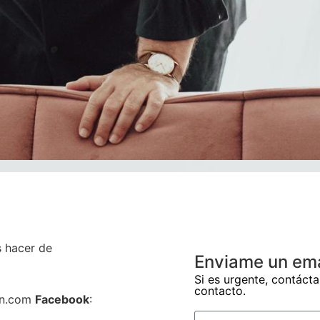
s hacer de
Enviame un ema
Si es urgente, contáct
contacto.
in.com
Facebook
: