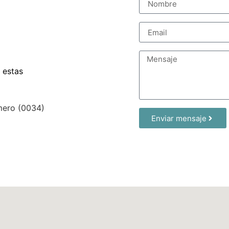
 estas
úmero (0034)
Enviar mensaje