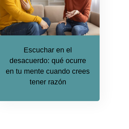
Escuchar en el
desacuerdo: qué ocurre
en tu mente cuando crees
tener razón