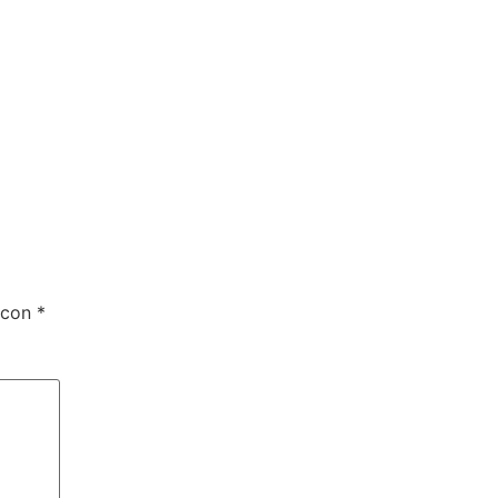
 con
*