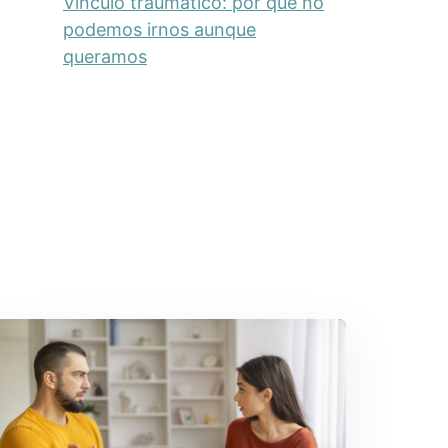
Vínculo traumático: por qué no
podemos irnos aunque
queramos