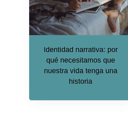
Identidad narrativa: por
qué necesitamos que
nuestra vida tenga una
historia