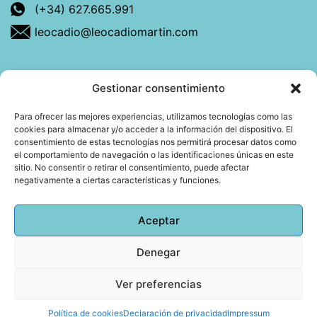
(+34) 627.665.991
leocadio@leocadiomartin.com
Gestionar consentimiento
Descubre más sobre mí
Para ofrecer las mejores experiencias, utilizamos tecnologías como las
cookies para almacenar y/o acceder a la información del dispositivo. El
Mi libro: La felicidad: qué ayuda y qué no.
consentimiento de estas tecnologías nos permitirá procesar datos como
el comportamiento de navegación o las identificaciones únicas en este
Blog: Reflexiones que conectan
sitio. No consentir o retirar el consentimiento, puede afectar
negativamente a ciertas características y funciones.
Agendar cita
Aceptar
Denegar
Todos los derechos reservados © 2026 Copyright
Leocadio Martín | Diseño
Huub World
Ver preferencias
Política de cookies
Declaración de privacidad
Impressum