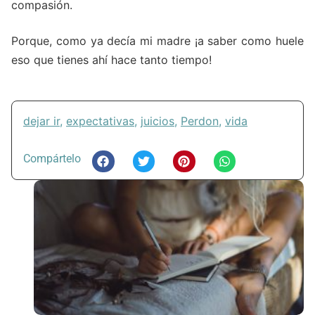
compasión.
Porque, como ya decía mi madre ¡a saber como huele
eso que tienes ahí hace tanto tiempo!
dejar ir
,
expectativas
,
juicios
,
Perdon
,
vida
Compártelo