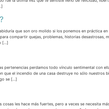
fue la última vez que te sentiste lleno de felicidad, libert
…]
?
biduría que son oro molido si los ponemos en práctica en
n para compartir quejas, problemas, historias desastrosas, m
o […]
as pertenencias perdamos todo vínculo sentimental con ell
n que el incendio de una casa destruye no sólo nuestros b
go se […]
 cosas les hace más fuertes, pero a veces se necesita más 