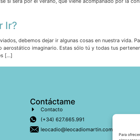
e si será por el verano, que viene acompañado por la cons
 Ir?
iviados, debemos dejar ir algunas cosas en nuestra vida. Pa
 aerostático imaginario. Estas sólo tú y todas tus pertene
es […]
Contáctame
Contacto
(+34) 627.665.991
leocadio@leocadiomartin.com
Para ofrecer