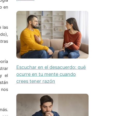
ogía
o en
 las
do),
stras
oría
Escuchar en el desacuerdo: qué
trar
ocurre en tu mente cuando
y el
crees tener razón
stán
 nos
más.