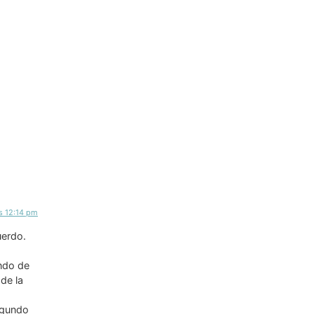
as 12:14 pm
uerdo.
ondo de
de la
egundo