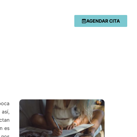
AGENDAR CITA
poca
así,
ctan
n es
 nos