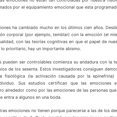
s emociones no están tan controladas por nuestra fisiol
onados por el equipamiento emocional que esta programad
ociones ha cambiado mucho en los últimos cien años. Desde
ón corporal (por ejemplo, temblar) con la emoción (el mie
tualidad, con las teorías cognitivas en que el papel de nue
lo prioritario, hay un importante abismo.
s pueden ser controlables comienza su andadura con la te
pios de los sesenta. Estos investigadores consiguen demos
a fisiológica (la activación causada por la epinefrina) 
dividuo. Sus estudios certifican que las emociones e
stro alrededor como por las emociones de las personas que
le entra a algunos en una boda.
stras emociones no tienen porque parecerse a las de los de