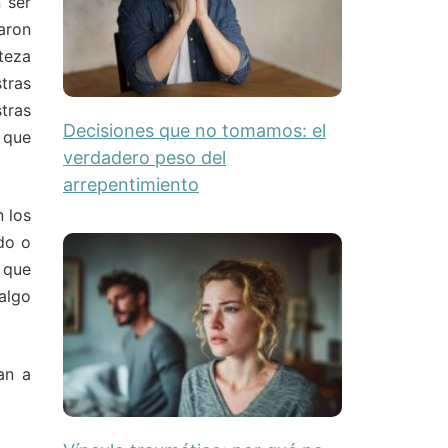
 ser
aron
teza
stras
tras
Decisiones que no tomamos: el
 que
verdadero peso del
arrepentimiento
n los
do o
 que
algo
an a