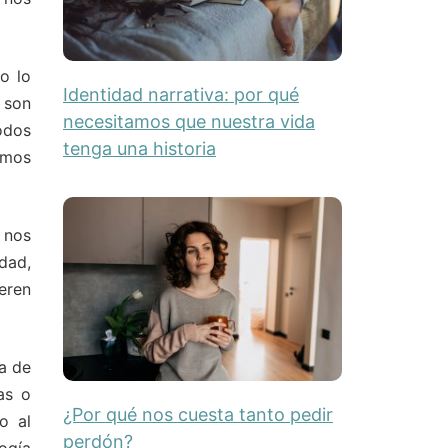
o lo
Identidad narrativa: por qué
 son
necesitamos que nuestra vida
odos
tenga una historia
emos
 nos
dad,
eren
a de
as o
¿Por qué nos cuesta tanto pedir
o al
perdón?