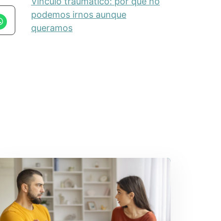
Vínculo traumático: por qué no
podemos irnos aunque
queramos