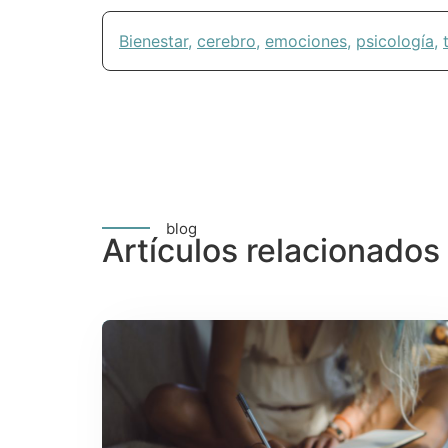
Bienestar
,
cerebro
,
emociones
,
psicología
,
blog
Artículos relacionados