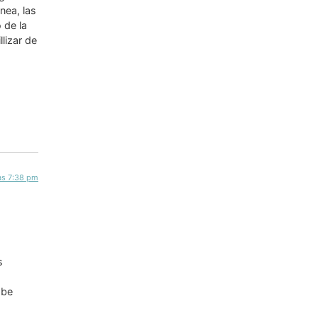
nea, las
 de la
lizar de
las 7:38 pm
s
abe