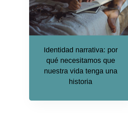
Identidad narrativa: por
qué necesitamos que
nuestra vida tenga una
historia