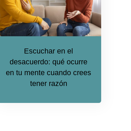
Escuchar en el
desacuerdo: qué ocurre
en tu mente cuando crees
tener razón