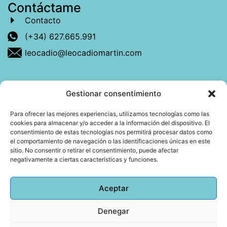
Contáctame
Contacto
(+34) 627.665.991
leocadio@leocadiomartin.com
Gestionar consentimiento
Descubre más sobre mí
Para ofrecer las mejores experiencias, utilizamos tecnologías como las
cookies para almacenar y/o acceder a la información del dispositivo. El
Mi libro: La felicidad: qué ayuda y qué no.
consentimiento de estas tecnologías nos permitirá procesar datos como
el comportamiento de navegación o las identificaciones únicas en este
Blog: Reflexiones que conectan
sitio. No consentir o retirar el consentimiento, puede afectar
negativamente a ciertas características y funciones.
Agendar cita
Aceptar
Denegar
Todos los derechos reservados © 2026 Copyright