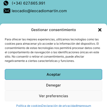
(+34) 627.665.991
leocadio@leocadiomartin.com
Gestionar consentimiento
Descubre más sobre mí
Para ofrecer las mejores experiencias, utilizamos tecnologías como las
cookies para almacenar y/o acceder a la información del dispositivo. El
Mi libro: La felicidad: qué ayuda y qué no.
consentimiento de estas tecnologías nos permitirá procesar datos como
el comportamiento de navegación o las identificaciones únicas en este
Blog: Reflexiones que conectan
sitio. No consentir o retirar el consentimiento, puede afectar
negativamente a ciertas características y funciones.
Agendar cita
Aceptar
Denegar
Todos los derechos reservados © 2026 Copyright
Leocadio Martín | Diseño
Huub World
Ver preferencias
Política de cookies
Declaración de privacidad
Impressum