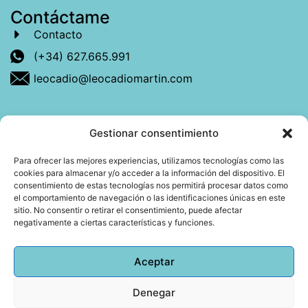
Contáctame
Contacto
(+34) 627.665.991
leocadio@leocadiomartin.com
Gestionar consentimiento
Descubre más sobre mí
Para ofrecer las mejores experiencias, utilizamos tecnologías como las
cookies para almacenar y/o acceder a la información del dispositivo. El
Mi libro: La felicidad: qué ayuda y qué no.
consentimiento de estas tecnologías nos permitirá procesar datos como
el comportamiento de navegación o las identificaciones únicas en este
Blog: Reflexiones que conectan
sitio. No consentir o retirar el consentimiento, puede afectar
negativamente a ciertas características y funciones.
Agendar cita
Aceptar
Denegar
Todos los derechos reservados © 2026 Copyright