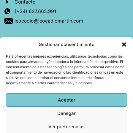
Contacto
(+34) 627.665.991
leocadio@leocadiomartin.com
Gestionar consentimiento
Descubre más sobre mí
Para ofrecer las mejores experiencias, utilizamos tecnologías como las
cookies para almacenar y/o acceder a la información del dispositivo. El
Mi libro: La felicidad: qué ayuda y qué no.
consentimiento de estas tecnologías nos permitirá procesar datos como
el comportamiento de navegación o las identificaciones únicas en este
Blog: Reflexiones que conectan
sitio. No consentir o retirar el consentimiento, puede afectar
negativamente a ciertas características y funciones.
Agendar cita
Aceptar
Denegar
Todos los derechos reservados © 2026 Copyright
Leocadio Martín | Diseño
Huub World
Ver preferencias