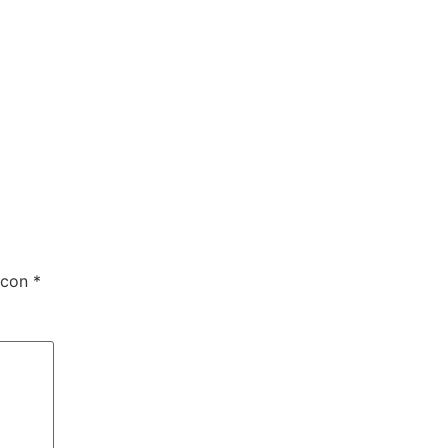
 con
*