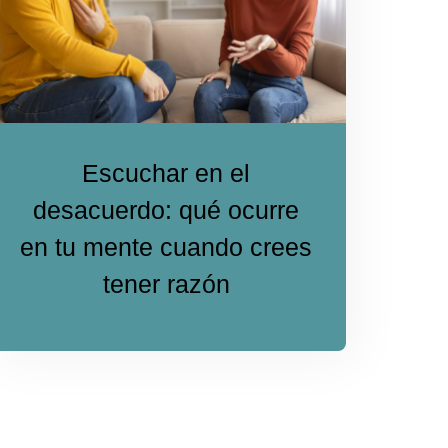
Escuchar en el
desacuerdo: qué ocurre
en tu mente cuando crees
tener razón