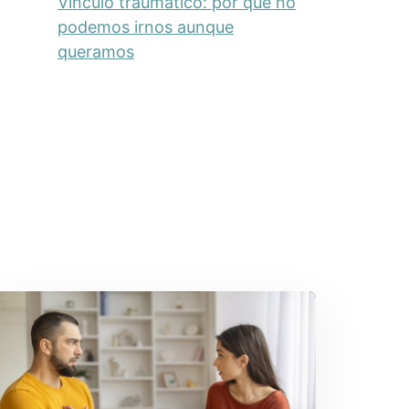
Vínculo traumático: por qué no
podemos irnos aunque
queramos