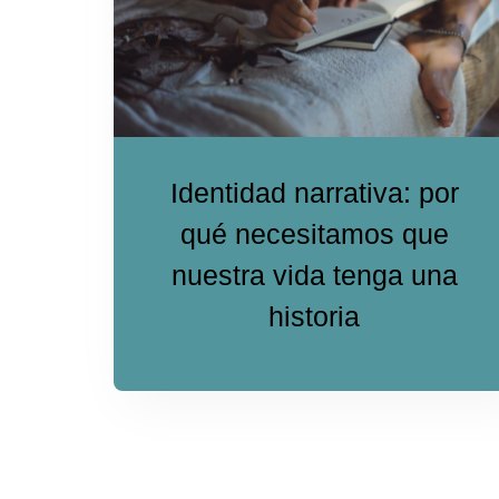
Identidad narrativa: por
qué necesitamos que
nuestra vida tenga una
historia