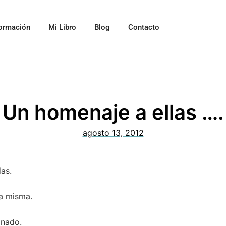
ormación
Mi Libro
Blog
Contacto
Un homenaje a ellas ….
agosto 13, 2012
as.
da misma.
onado.