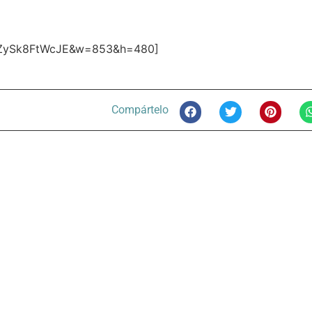
v=ZySk8FtWcJE&w=853&h=480]
Compártelo