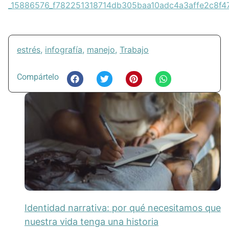
estrés
,
infografía
,
manejo
,
Trabajo
Compártelo
Identidad narrativa: por qué necesitamos que
nuestra vida tenga una historia