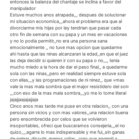
entonces la balanza del chantaje se inclina a favor del
manipulador
Estuve muchos anos atrapada,,, despues de solucionar
mi situacion economica,,,ahora el problema era que al
divorciarme mis hijas por ley tendrian que pasar cada
otro fin de semana con su papa y un mes en vacaciones
y no lo podia permitir,,no era una persona sana
emocionalmente ,, no tuve mas opcion que quedarme
ahi hasta que las ninas alcanzaran la edad,,en que el juez
las deja decidir si quieren ir con su papa o no,,,, tenia
mucho miedo a la hora de dar el paso final,, a quedarme
sola con las ninas,,pero en realidad siempre estuve sola
con ellas,,,y las programaciones de ni ninez,, que »mas
vale la mas mala sombra que el major resistidero del sol»
,,,con eso de la mas mala sombra,,,yo me lo tome literal
jajajjaajajajjaja
Cinco anos mas tarde me puse en otra relacion,, con una
persona sin vicios y con mas valores,,una relacion buena
pero ensombrecida por celos que se volvieron
insoportables, ofreci que buscaramos consejeria,,,el no
quizo,,,,agarre lo mas indispensable y me fui,,sin ganas
de pelear, discutir,,menos odiar ,,creo que aprendi a