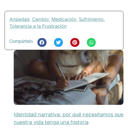
Ansiedad
,
Cambio
,
Medicación
,
Sufrimiento
,
Tolerancia a la Frustración
Compártelo
Identidad narrativa: por qué necesitamos que
nuestra vida tenga una historia