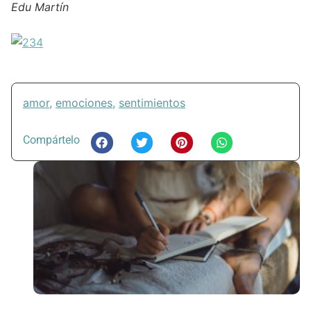
Edu Martín
amor
,
emociones
,
sentimientos
Compártelo