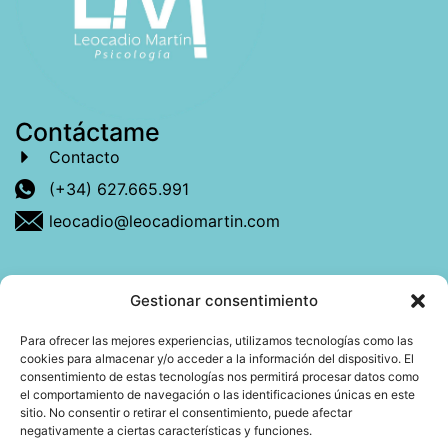
Contáctame
Contacto
(+34) 627.665.991
leocadio@leocadiomartin.com
Gestionar consentimiento
Descubre más sobre mí
Para ofrecer las mejores experiencias, utilizamos tecnologías como las
cookies para almacenar y/o acceder a la información del dispositivo. El
Mi libro: La felicidad: qué ayuda y qué no.
consentimiento de estas tecnologías nos permitirá procesar datos como
el comportamiento de navegación o las identificaciones únicas en este
Blog: Reflexiones que conectan
sitio. No consentir o retirar el consentimiento, puede afectar
negativamente a ciertas características y funciones.
Agendar cita