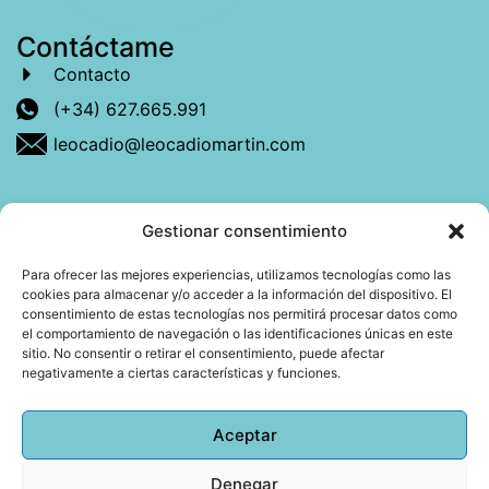
Contáctame
Contacto
(+34) 627.665.991
leocadio@leocadiomartin.com
Gestionar consentimiento
Descubre más sobre mí
Para ofrecer las mejores experiencias, utilizamos tecnologías como las
cookies para almacenar y/o acceder a la información del dispositivo. El
Mi libro: La felicidad: qué ayuda y qué no.
consentimiento de estas tecnologías nos permitirá procesar datos como
el comportamiento de navegación o las identificaciones únicas en este
Blog: Reflexiones que conectan
sitio. No consentir o retirar el consentimiento, puede afectar
negativamente a ciertas características y funciones.
Agendar cita
Aceptar
Denegar