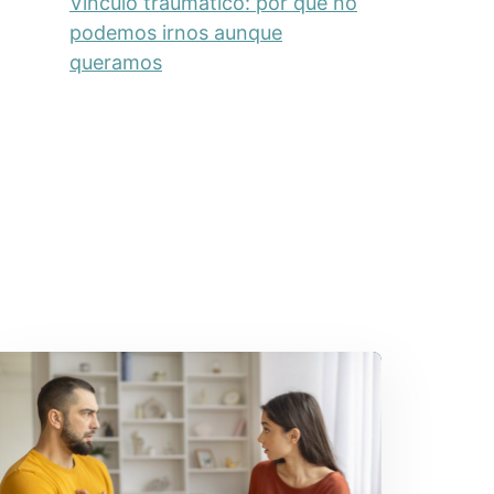
Vínculo traumático: por qué no
podemos irnos aunque
queramos