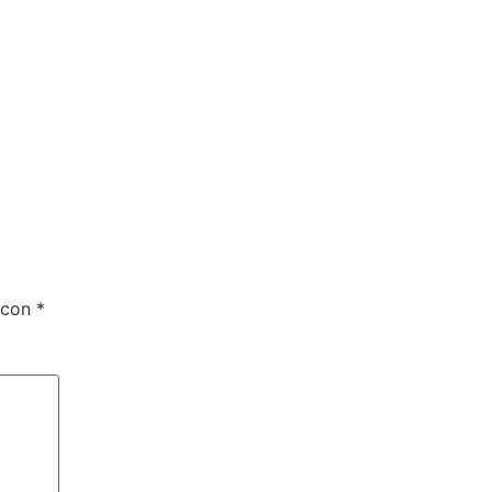
 con
*