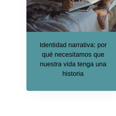
Identidad narrativa: por
qué necesitamos que
nuestra vida tenga una
historia