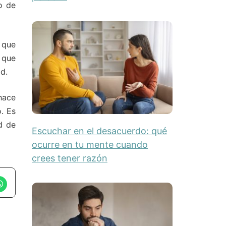
o de
 que
 que
d.
hace
o. Es
d de
Escuchar en el desacuerdo: qué
ocurre en tu mente cuando
crees tener razón