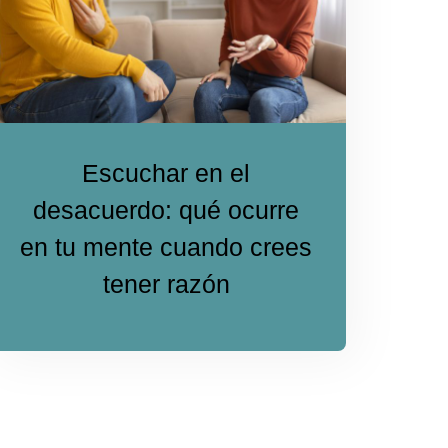
Escuchar en el
desacuerdo: qué ocurre
en tu mente cuando crees
tener razón