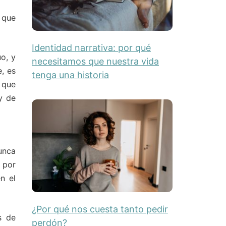
 que
Identidad narrativa: por qué
o, y
necesitamos que nuestra vida
, es
tenga una historia
 que
y de
unca
 por
n el
¿Por qué nos cuesta tanto pedir
s de
perdón?