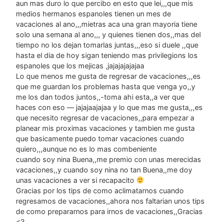
aun mas duro lo que percibo en esto que lei,,,que mis
medios hermanos espanoles tienen un mes de
vacaciones al ano,,,mietras aca una gran mayoria tiene
solo una semana al ano,,, y quienes tienen dos,,mas del
tiempo no los dejan tomarlas juntas,,,eso si duele ,,que
hasta el dia de hoy sigan teniendo mas privilegions los
espanoles que los mejicas ,jajajajajajaa
Lo que menos me gusta de regresar de vacaciones,,,es
que me guardan los problemas hasta que venga yo,,y
me los dan todos juntos,,-toma ahi esta,,a ver que
haces con eso — jajajaajajaa y lo que mas me gusta,,,es
que necesito regresar de vacaciones,,para empezar a
planear mis proximas vacaciones y tambien me gusta
que basicamente puedo tomar vacaciones cuando
quiero,,,aunque no es lo mas combeniente
cuando soy nina Buena,,me premio con unas merecidas
vacaciones,,y cuando soy nina no tan Buena,,me doy
unas vacaciones a ver si recapacito
Gracias por los tips de como aclimatarnos cuando
regresamos de vacaciones,,ahora nos faltarian unos tips
de como prepararnos para irnos de vacaciones,,Gracias
<3