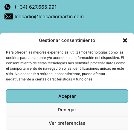
(+34) 627.665.991
leocadio@leocadiomartin.com
Gestionar consentimiento
Descubre más sobre mí
Para ofrecer las mejores experiencias, utilizamos tecnologías como las
cookies para almacenar y/o acceder a la información del dispositivo. El
Mi libro: La felicidad: qué ayuda y qué no.
consentimiento de estas tecnologías nos permitirá procesar datos como
el comportamiento de navegación o las identificaciones únicas en este
Blog: Reflexiones que conectan
sitio. No consentir o retirar el consentimiento, puede afectar
negativamente a ciertas características y funciones.
Agendar cita
Aceptar
Denegar
Todos los derechos reservados © 2026 Copyright
Leocadio Martín | Diseño
Huub World
Ver preferencias