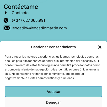
Contáctame
Contacto
(+34) 627.665.991
leocadio@leocadiomartin.com
Gestionar consentimiento
Descubre más sobre mí
Para ofrecer las mejores experiencias, utilizamos tecnologías como las
cookies para almacenar y/o acceder a la información del dispositivo. El
Mi libro: La felicidad: qué ayuda y qué no.
consentimiento de estas tecnologías nos permitirá procesar datos como
el comportamiento de navegación o las identificaciones únicas en este
Blog: Reflexiones que conectan
sitio. No consentir o retirar el consentimiento, puede afectar
negativamente a ciertas características y funciones.
Agendar cita
Aceptar
Denegar
Todos los derechos reservados © 2026 Copyright