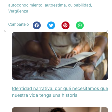
autoconocimiento
,
autoestima
,
culpabilidad
,
Vergüenza
Compártelo
Identidad narrativa: por qué necesitamos que
nuestra vida tenga una historia