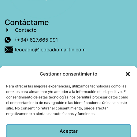
Contáctame
Contacto
(+34) 627.665.991
leocadio@leocadiomartin.com
Gestionar consentimiento
Descubre más sobre mí
Para ofrecer las mejores experiencias, utilizamos tecnologías como las
cookies para almacenar y/o acceder a la información del dispositivo. El
Mi libro: La felicidad: qué ayuda y qué no.
consentimiento de estas tecnologías nos permitirá procesar datos como
el comportamiento de navegación o las identificaciones únicas en este
Blog: Reflexiones que conectan
sitio. No consentir o retirar el consentimiento, puede afectar
negativamente a ciertas características y funciones.
Agendar cita
Aceptar