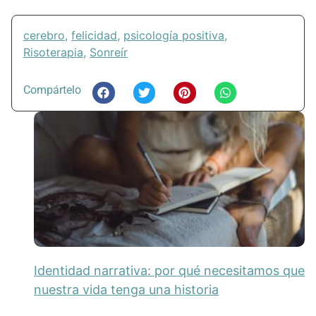
cerebro
,
felicidad
,
psicología positiva
,
Risoterapia
,
Sonreír
Compártelo
Identidad narrativa: por qué necesitamos que
nuestra vida tenga una historia