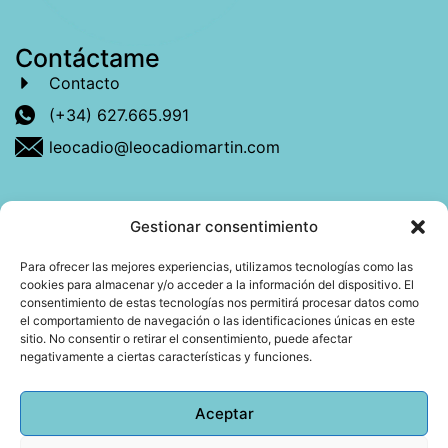
Contáctame
Contacto
(+34) 627.665.991
leocadio@leocadiomartin.com
Gestionar consentimiento
Descubre más sobre mí
Para ofrecer las mejores experiencias, utilizamos tecnologías como las
cookies para almacenar y/o acceder a la información del dispositivo. El
Mi libro: La felicidad: qué ayuda y qué no.
consentimiento de estas tecnologías nos permitirá procesar datos como
el comportamiento de navegación o las identificaciones únicas en este
Blog: Reflexiones que conectan
sitio. No consentir o retirar el consentimiento, puede afectar
negativamente a ciertas características y funciones.
Agendar cita
Aceptar