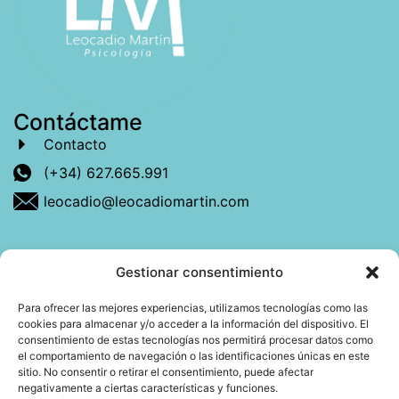
Contáctame
Contacto
(+34) 627.665.991
leocadio@leocadiomartin.com
Gestionar consentimiento
Descubre más sobre mí
Para ofrecer las mejores experiencias, utilizamos tecnologías como las
cookies para almacenar y/o acceder a la información del dispositivo. El
Mi libro: La felicidad: qué ayuda y qué no.
consentimiento de estas tecnologías nos permitirá procesar datos como
el comportamiento de navegación o las identificaciones únicas en este
Blog: Reflexiones que conectan
sitio. No consentir o retirar el consentimiento, puede afectar
negativamente a ciertas características y funciones.
Agendar cita