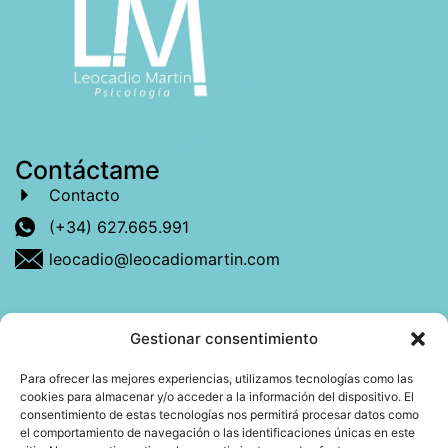
Contáctame
Contacto
(+34) 627.665.991
leocadio@leocadiomartin.com
Gestionar consentimiento
Descubre más sobre mí
Para ofrecer las mejores experiencias, utilizamos tecnologías como las
cookies para almacenar y/o acceder a la información del dispositivo. El
Mi libro: La felicidad: qué ayuda y qué no.
consentimiento de estas tecnologías nos permitirá procesar datos como
el comportamiento de navegación o las identificaciones únicas en este
Blog: Reflexiones que conectan