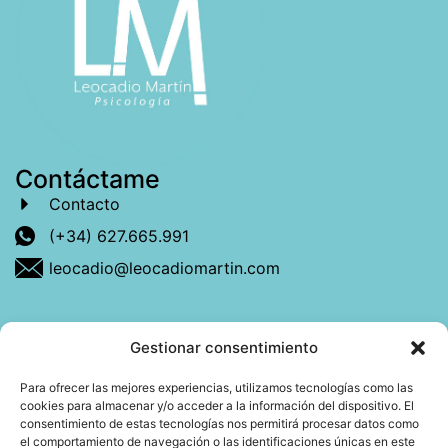
Contáctame
Contacto
(+34) 627.665.991
leocadio@leocadiomartin.com
Gestionar consentimiento
Descubre más sobre mí
Para ofrecer las mejores experiencias, utilizamos tecnologías como las
cookies para almacenar y/o acceder a la información del dispositivo. El
Mi libro: La felicidad: qué ayuda y qué no.
consentimiento de estas tecnologías nos permitirá procesar datos como
el comportamiento de navegación o las identificaciones únicas en este