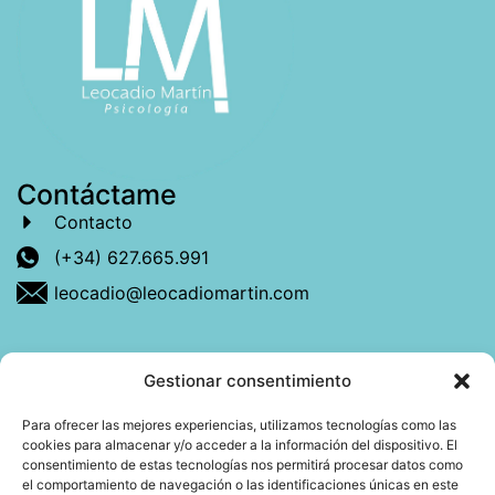
Contáctame
Contacto
(+34) 627.665.991
leocadio@leocadiomartin.com
Gestionar consentimiento
Descubre más sobre mí
Para ofrecer las mejores experiencias, utilizamos tecnologías como las
cookies para almacenar y/o acceder a la información del dispositivo. El
Mi libro: La felicidad: qué ayuda y qué no.
consentimiento de estas tecnologías nos permitirá procesar datos como
el comportamiento de navegación o las identificaciones únicas en este
Blog: Reflexiones que conectan