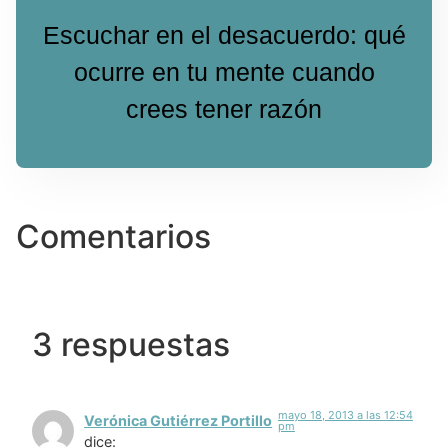
Escuchar en el desacuerdo: qué
ocurre en tu mente cuando
crees tener razón
Comentarios
3 respuestas
mayo 18, 2013 a las 12:54
Verónica Gutiérrez Portillo
pm
dice: