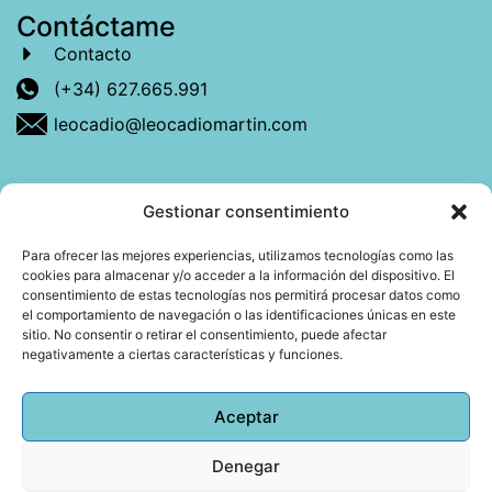
Contáctame
Contacto
(+34) 627.665.991
leocadio@leocadiomartin.com
Gestionar consentimiento
Descubre más sobre mí
Para ofrecer las mejores experiencias, utilizamos tecnologías como las
cookies para almacenar y/o acceder a la información del dispositivo. El
Mi libro: La felicidad: qué ayuda y qué no.
consentimiento de estas tecnologías nos permitirá procesar datos como
el comportamiento de navegación o las identificaciones únicas en este
Blog: Reflexiones que conectan
sitio. No consentir o retirar el consentimiento, puede afectar
negativamente a ciertas características y funciones.
Agendar cita
Aceptar
Denegar
Todos los derechos reservados © 2026 Copyright