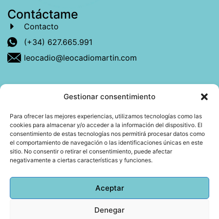
Contáctame
Contacto
(+34) 627.665.991
leocadio@leocadiomartin.com
Gestionar consentimiento
Descubre más sobre mí
Para ofrecer las mejores experiencias, utilizamos tecnologías como las
cookies para almacenar y/o acceder a la información del dispositivo. El
Mi libro: La felicidad: qué ayuda y qué no.
consentimiento de estas tecnologías nos permitirá procesar datos como
el comportamiento de navegación o las identificaciones únicas en este
Blog: Reflexiones que conectan
sitio. No consentir o retirar el consentimiento, puede afectar
negativamente a ciertas características y funciones.
Agendar cita
Aceptar
Denegar
Todos los derechos reservados © 2026 Copyright