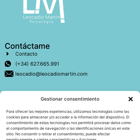
Contáctame
Contacto
(+34) 627.665.991
leocadio@leocadiomartin.com
Gestionar consentimiento
Descubre más sobre mí
Para ofrecer las mejores experiencias, utilizamos tecnologías como las
cookies para almacenar y/o acceder a la información del dispositivo. El
Mi libro: La felicidad: qué ayuda y qué no.
consentimiento de estas tecnologías nos permitirá procesar datos como
el comportamiento de navegación o las identificaciones únicas en este
Blog: Reflexiones que conectan
sitio. No consentir o retirar el consentimiento, puede afectar
negativamente a ciertas características y funciones.