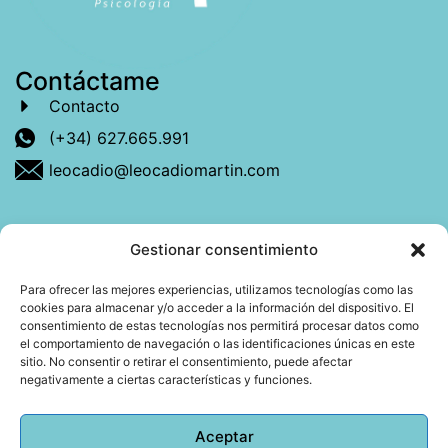
Contáctame
Contacto
(+34) 627.665.991
leocadio@leocadiomartin.com
Gestionar consentimiento
Descubre más sobre mí
Para ofrecer las mejores experiencias, utilizamos tecnologías como las
cookies para almacenar y/o acceder a la información del dispositivo. El
Mi libro: La felicidad: qué ayuda y qué no.
consentimiento de estas tecnologías nos permitirá procesar datos como
el comportamiento de navegación o las identificaciones únicas en este
Blog: Reflexiones que conectan
sitio. No consentir o retirar el consentimiento, puede afectar
negativamente a ciertas características y funciones.
Agendar cita
Aceptar