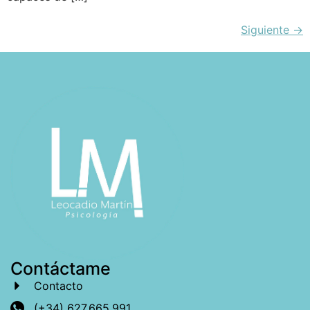
Siguiente
→
Contáctame
Contacto
(+34) 627.665.991