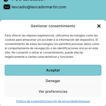
leocadio@leocadiomartin.com
Gestionar consentimiento
Descubre más sobre mí
Para ofrecer las mejores experiencias, utilizamos tecnologías como las
cookies para almacenar y/o acceder a la información del dispositivo. El
Mi libro: La felicidad: qué ayuda y qué no.
consentimiento de estas tecnologías nos permitirá procesar datos como
el comportamiento de navegación o las identificaciones únicas en este
Blog: Reflexiones que conectan
sitio. No consentir o retirar el consentimiento, puede afectar
negativamente a ciertas características y funciones.
Agendar cita
Aceptar
Denegar
Todos los derechos reservados © 2026 Copyright
Leocadio Martín | Diseño
Huub World
Ver preferencias
Política de cookies
Declaración de privacidad
Impressum