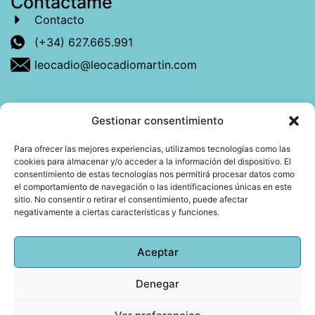
Contáctame
Contacto
(+34) 627.665.991
leocadio@leocadiomartin.com
Gestionar consentimiento
Descubre más sobre mí
Para ofrecer las mejores experiencias, utilizamos tecnologías como las
cookies para almacenar y/o acceder a la información del dispositivo. El
Mi libro: La felicidad: qué ayuda y qué no.
consentimiento de estas tecnologías nos permitirá procesar datos como
el comportamiento de navegación o las identificaciones únicas en este
Blog: Reflexiones que conectan
sitio. No consentir o retirar el consentimiento, puede afectar
negativamente a ciertas características y funciones.
Agendar cita
Aceptar
Denegar
Todos los derechos reservados © 2026 Copyright
Leocadio Martín | Diseño
Huub World