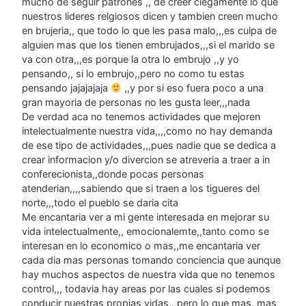
mucho de seguir patrones ,, de creer ciegamente lo que
nuestros lideres relgiosos dicen y tambien creen mucho
en brujeria,, que todo lo que les pasa malo,,,es culpa de
alguien mas que los tienen embrujados,,,si el marido se
va con otra,,,es porque la otra lo embrujo ,,y yo
pensando,, si lo embrujo,,pero no como tu estas
pensando jajajajaja
,,y por si eso fuera poco a una
gran mayoria de personas no les gusta leer,,,nada
De verdad aca no tenemos actividades que mejoren
intelectualmente nuestra vida,,,,como no hay demanda
de ese tipo de actividades,,,pues nadie que se dedica a
crear informacion y/o divercion se atreveria a traer a in
conferecionista,,donde pocas personas
atenderian,,,,sabiendo que si traen a los tigueres del
norte,,,todo el pueblo se daria cita
Me encantaria ver a mi gente interesada en mejorar su
vida intelectualmente,, emocionalemte,,tanto como se
interesan en lo economico o mas,,me encantaria ver
cada dia mas personas tomando conciencia que aunque
hay muchos aspectos de nuestra vida que no tenemos
control,,, todavia hay areas por las cuales si podemos
conducir nuestras propias vidas,, pero lo que mas, mas