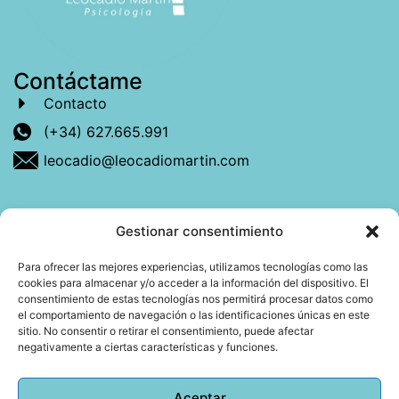
Contáctame
Contacto
(+34) 627.665.991
leocadio@leocadiomartin.com
Gestionar consentimiento
Descubre más sobre mí
Para ofrecer las mejores experiencias, utilizamos tecnologías como las
cookies para almacenar y/o acceder a la información del dispositivo. El
Mi libro: La felicidad: qué ayuda y qué no.
consentimiento de estas tecnologías nos permitirá procesar datos como
el comportamiento de navegación o las identificaciones únicas en este
Blog: Reflexiones que conectan
sitio. No consentir o retirar el consentimiento, puede afectar
negativamente a ciertas características y funciones.
Agendar cita
Aceptar