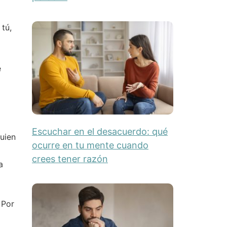
 tú,
e
Escuchar en el desacuerdo: qué
quien
ocurre en tu mente cuando
crees tener razón
a
 Por