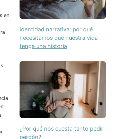
s en
Identidad narrativa: por qué
ra
necesitamos que nuestra vida
tenga una historia
os
ncia
en
s
¿Por qué nos cuesta tanto pedir
or
perdón?