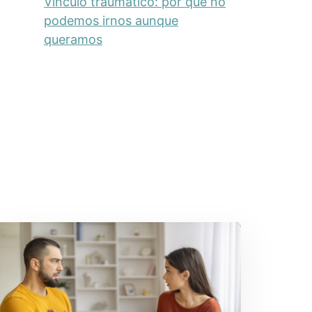
Vínculo traumático: por qué no
podemos irnos aunque
queramos