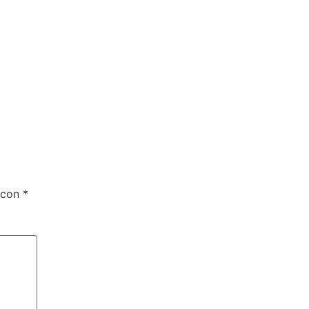
 con
*