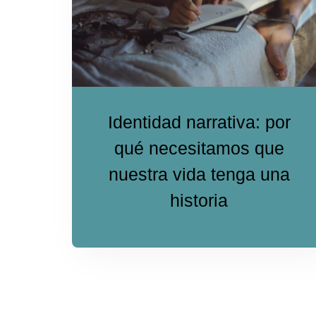
Identidad narrativa: por
qué necesitamos que
nuestra vida tenga una
historia