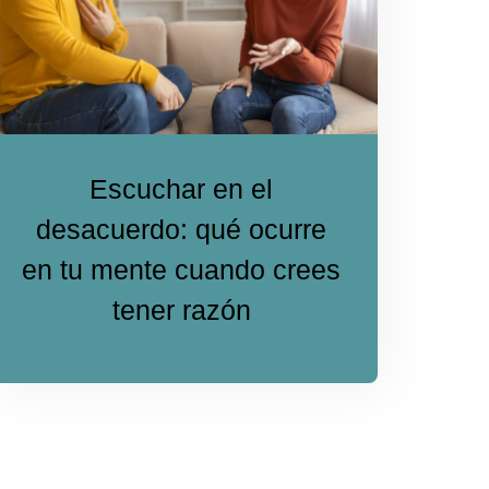
Escuchar en el
desacuerdo: qué ocurre
en tu mente cuando crees
tener razón