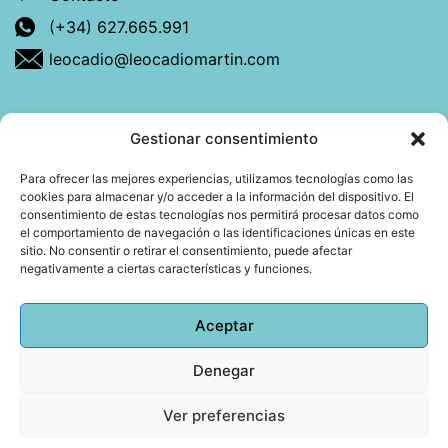
(+34) 627.665.991
leocadio@leocadiomartin.com
Gestionar consentimiento
Descubre más sobre mí
Para ofrecer las mejores experiencias, utilizamos tecnologías como las
cookies para almacenar y/o acceder a la información del dispositivo. El
Mi libro: La felicidad: qué ayuda y qué no.
consentimiento de estas tecnologías nos permitirá procesar datos como
el comportamiento de navegación o las identificaciones únicas en este
Blog: Reflexiones que conectan
sitio. No consentir o retirar el consentimiento, puede afectar
negativamente a ciertas características y funciones.
Agendar cita
Aceptar
Denegar
Todos los derechos reservados © 2026 Copyright
Leocadio Martín | Diseño
Huub World
Ver preferencias