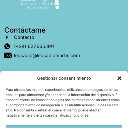
Contáctame
Contacto
(+34) 627.665.991
leocadio@leocadiomartin.com
Gestionar consentimiento
Descubre más sobre mí
Para ofrecer las mejores experiencias, utilizamos tecnologías como las
cookies para almacenar y/o acceder a la información del dispositivo. El
Mi libro: La felicidad: qué ayuda y qué no.
consentimiento de estas tecnologías nos permitirá procesar datos como
el comportamiento de navegación o las identificaciones únicas en este
Blog: Reflexiones que conectan
sitio. No consentir o retirar el consentimiento, puede afectar
negativamente a ciertas características y funciones.
Agendar cita