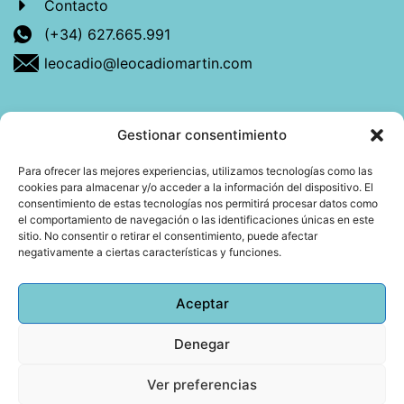
Contacto
(+34) 627.665.991
leocadio@leocadiomartin.com
Gestionar consentimiento
Descubre más sobre mí
Para ofrecer las mejores experiencias, utilizamos tecnologías como las
cookies para almacenar y/o acceder a la información del dispositivo. El
Mi libro: La felicidad: qué ayuda y qué no.
consentimiento de estas tecnologías nos permitirá procesar datos como
el comportamiento de navegación o las identificaciones únicas en este
Blog: Reflexiones que conectan
sitio. No consentir o retirar el consentimiento, puede afectar
negativamente a ciertas características y funciones.
Agendar cita
Aceptar
Denegar
Todos los derechos reservados © 2026 Copyright
Leocadio Martín | Diseño
Huub World
Ver preferencias