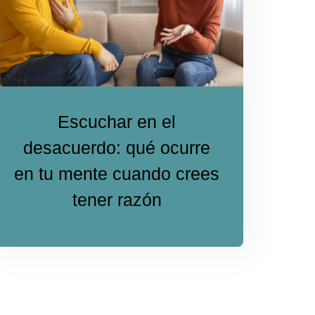
Escuchar en el
desacuerdo: qué ocurre
en tu mente cuando crees
tener razón