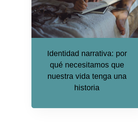
Identidad narrativa: por
qué necesitamos que
nuestra vida tenga una
historia