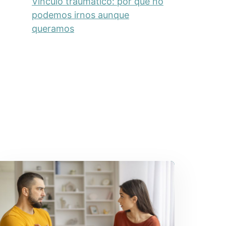
Vínculo traumático: por qué no
podemos irnos aunque
queramos