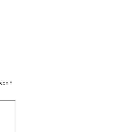
 con
*