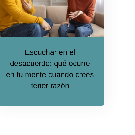
Escuchar en el
desacuerdo: qué ocurre
en tu mente cuando crees
tener razón