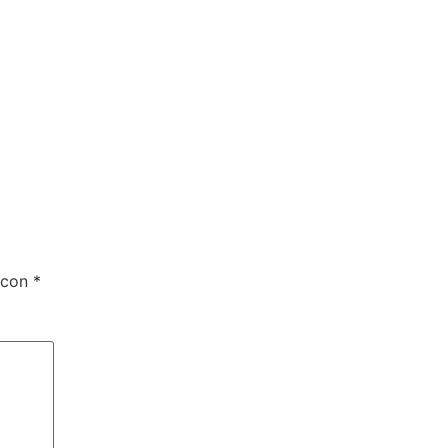
 con
*