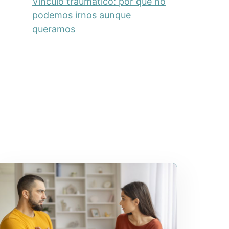
Vínculo traumático: por qué no
podemos irnos aunque
queramos