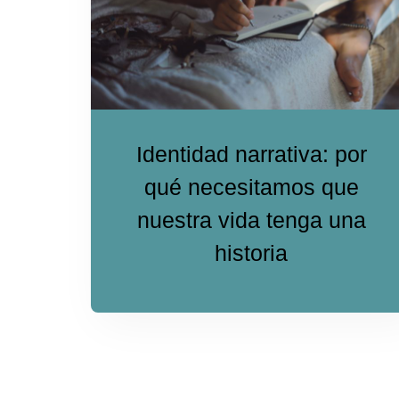
Identidad narrativa: por
qué necesitamos que
nuestra vida tenga una
historia