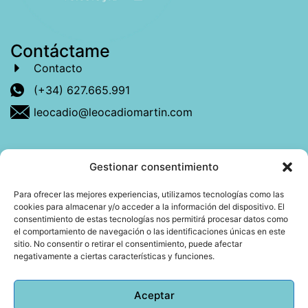
Contáctame
Contacto
(+34) 627.665.991
leocadio@leocadiomartin.com
Gestionar consentimiento
Descubre más sobre mí
Para ofrecer las mejores experiencias, utilizamos tecnologías como las
cookies para almacenar y/o acceder a la información del dispositivo. El
Mi libro: La felicidad: qué ayuda y qué no.
consentimiento de estas tecnologías nos permitirá procesar datos como
el comportamiento de navegación o las identificaciones únicas en este
Blog: Reflexiones que conectan
sitio. No consentir o retirar el consentimiento, puede afectar
negativamente a ciertas características y funciones.
Agendar cita
Aceptar