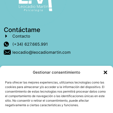
Contáctame
Contacto
(+34) 627.665.991
leocadio@leocadiomartin.com
Gestionar consentimiento
Descubre más sobre mí
Para ofrecer las mejores experiencias, utilizamos tecnologías como las
cookies para almacenar y/o acceder a la información del dispositivo. El
Mi libro: La felicidad: qué ayuda y qué no.
consentimiento de estas tecnologías nos permitirá procesar datos como
el comportamiento de navegación o las identificaciones únicas en este
Blog: Reflexiones que conectan
sitio. No consentir o retirar el consentimiento, puede afectar
negativamente a ciertas características y funciones.
Agendar cita