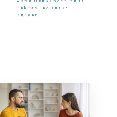
Vínculo traumático: por qué no
podemos irnos aunque
queramos