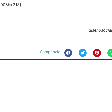
500&h=213]
disenosocial
Compártelo