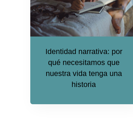
Identidad narrativa: por
qué necesitamos que
nuestra vida tenga una
historia