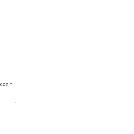
 con
*