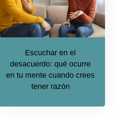
Escuchar en el
desacuerdo: qué ocurre
en tu mente cuando crees
tener razón