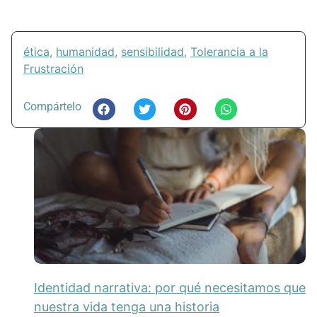
ética
,
humanidad
,
sensibilidad
,
Tolerancia a la
Frustración
Compártelo
Identidad narrativa: por qué necesitamos que
nuestra vida tenga una historia