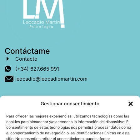
Contáctame
Contacto
(+34) 627.665.991
leocadio@leocadiomartin.com
Gestionar consentimiento
Descubre más sobre mí
Para ofrecer las mejores experiencias, utilizamos tecnologías como las
cookies para almacenar y/o acceder a la información del dispositivo. El
Mi libro: La felicidad: qué ayuda y qué no.
consentimiento de estas tecnologías nos permitirá procesar datos como
el comportamiento de navegación o las identificaciones únicas en este
Blog: Reflexiones que conectan
sitio. No consentir o retirar el consentimiento, puede afectar