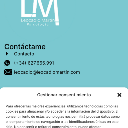
Contáctame
Contacto
(+34) 627.665.991
leocadio@leocadiomartin.com
Gestionar consentimiento
Descubre más sobre mí
Para ofrecer las mejores experiencias, utilizamos tecnologías como las
cookies para almacenar y/o acceder a la información del dispositivo. El
Mi libro: La felicidad: qué ayuda y qué no.
consentimiento de estas tecnologías nos permitirá procesar datos como
el comportamiento de navegación o las identificaciones únicas en este
Blog: Reflexiones que conectan
sitio. No consentir o retirar el consentimiento, puede afectar