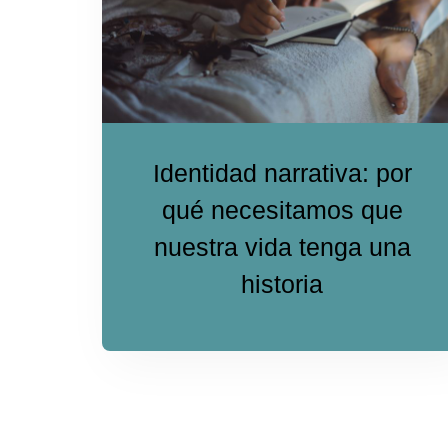
Identidad narrativa: por
qué necesitamos que
nuestra vida tenga una
historia