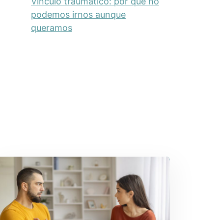
Vínculo traumático: por qué no
podemos irnos aunque
queramos