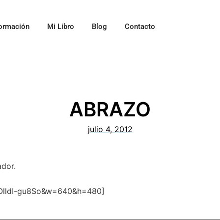
ormación
Mi Libro
Blog
Contacto
ABRAZO
julio 4, 2012
ador.
=OlldI-gu8So&w=640&h=480]