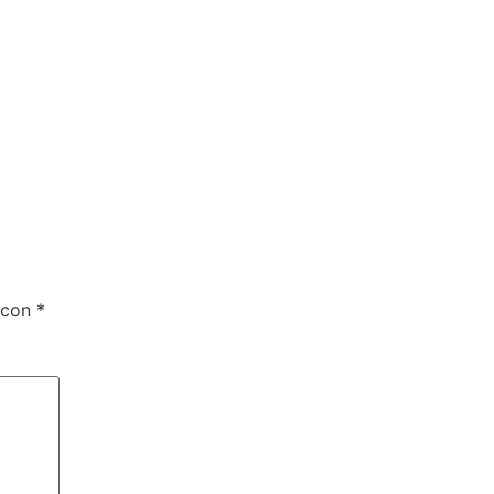
 con
*