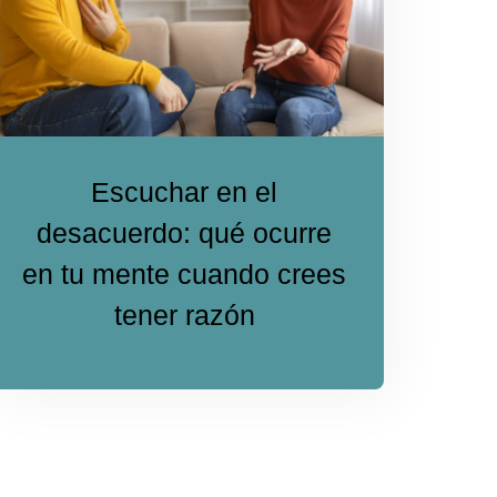
Escuchar en el
desacuerdo: qué ocurre
en tu mente cuando crees
tener razón