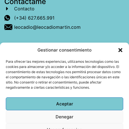
Contáctame
Contacto
(+34) 627.665.991
leocadio@leocadiomartin.com
Gestionar consentimiento
Descubre más sobre mí
Para ofrecer las mejores experiencias, utilizamos tecnologías como las
cookies para almacenar y/o acceder a la información del dispositivo. El
Mi libro: La felicidad: qué ayuda y qué no.
consentimiento de estas tecnologías nos permitirá procesar datos como
el comportamiento de navegación o las identificaciones únicas en este
Blog: Reflexiones que conectan
sitio. No consentir o retirar el consentimiento, puede afectar
negativamente a ciertas características y funciones.
Agendar cita
Aceptar
Denegar
Todos los derechos reservados © 2026 Copyright
Leocadio Martín | Diseño
Huub World