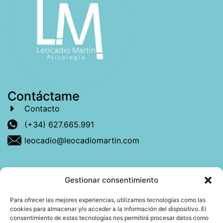
Contáctame
Contacto
(+34) 627.665.991
leocadio@leocadiomartin.com
Gestionar consentimiento
Descubre más sobre mí
Para ofrecer las mejores experiencias, utilizamos tecnologías como las
cookies para almacenar y/o acceder a la información del dispositivo. El
Mi libro: La felicidad: qué ayuda y qué no.
consentimiento de estas tecnologías nos permitirá procesar datos como