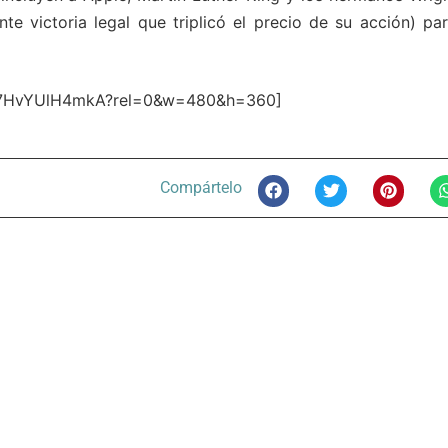
te victoria legal que triplicó el precio de su acción) par
v=7HvYUlH4mkA?rel=0&w=480&h=360]
Compártelo