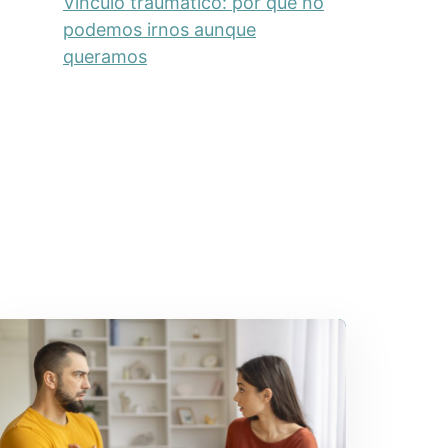
Vínculo traumático: por qué no
podemos irnos aunque
queramos