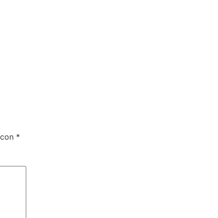
 con
*