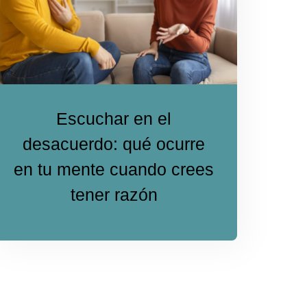
Escuchar en el
desacuerdo: qué ocurre
en tu mente cuando crees
tener razón