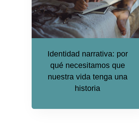
Identidad narrativa: por
qué necesitamos que
nuestra vida tenga una
historia