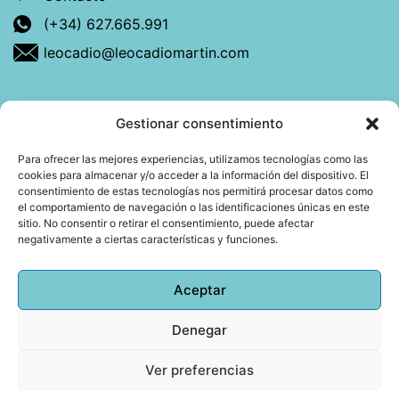
(+34) 627.665.991
leocadio@leocadiomartin.com
Gestionar consentimiento
Descubre más sobre mí
Para ofrecer las mejores experiencias, utilizamos tecnologías como las
cookies para almacenar y/o acceder a la información del dispositivo. El
Mi libro: La felicidad: qué ayuda y qué no.
consentimiento de estas tecnologías nos permitirá procesar datos como
el comportamiento de navegación o las identificaciones únicas en este
Blog: Reflexiones que conectan
sitio. No consentir o retirar el consentimiento, puede afectar
negativamente a ciertas características y funciones.
Agendar cita
Aceptar
Denegar
Todos los derechos reservados © 2026 Copyright
Leocadio Martín | Diseño
Huub World
Ver preferencias