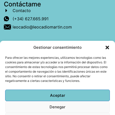
Contáctame
Contacto
(+34) 627.665.991
leocadio@leocadiomartin.com
Gestionar consentimiento
Descubre más sobre mí
Para ofrecer las mejores experiencias, utilizamos tecnologías como las
cookies para almacenar y/o acceder a la información del dispositivo. El
Mi libro: La felicidad: qué ayuda y qué no.
consentimiento de estas tecnologías nos permitirá procesar datos como
el comportamiento de navegación o las identificaciones únicas en este
Blog: Reflexiones que conectan
sitio. No consentir o retirar el consentimiento, puede afectar
negativamente a ciertas características y funciones.
Agendar cita
Aceptar
Denegar
Todos los derechos reservados © 2026 Copyright